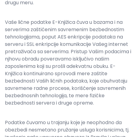
drugu meru.
Vaše lične podatke E-Knjižica čuva u bazama i na
serverima zaštićenim savremenim bezbednostim
tehnologijama, poput AES enkripcije podataka na
serveru i SSL enkripcije komunikacije Vašeg internet
pretraživača sa serverima. Pristup Vašim podacima i
njhovu obradu poveravamo isključivo našim
zaposlenima koji su prošli adekvatnu obuku. E-
Knjižica kontinuirano sprovodi mere zaštite
bezbednosti Vaših ličnih podataka, koje obuhvataju
savremene radne procese, korišćenje savremenih
bezbednosnih tehnologija, te mere fizičke
bezbednosti servera i druge opreme.
Podatke čuvamo u trajanju koje je neophodno da
obezbedi nesmetano pružanje usluga korisnicima, tj.