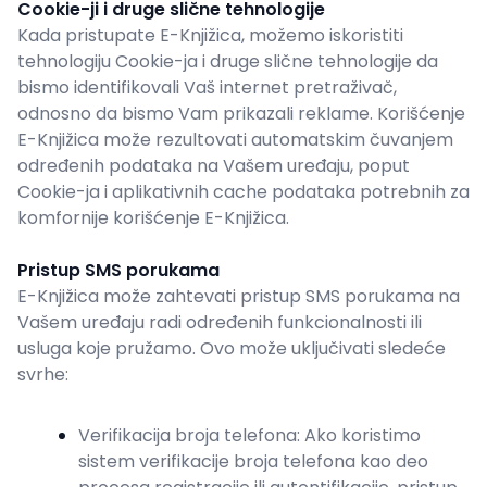
Cookie-ji i druge slične tehnologije
Kada pristupate E-Knjižica, možemo iskoristiti
tehnologiju Cookie-ja i druge slične tehnologije da
bismo identifikovali Vaš internet pretraživač,
odnosno da bismo Vam prikazali reklame. Korišćenje
E-Knjižica može rezultovati automatskim čuvanjem
određenih podataka na Vašem uređaju, poput
Cookie-ja i aplikativnih cache podataka potrebnih za
komfornije korišćenje E-Knjižica.
Pristup SMS porukama
E-Knjižica može zahtevati pristup SMS porukama na
Vašem uređaju radi određenih funkcionalnosti ili
usluga koje pružamo. Ovo može uključivati sledeće
svrhe:
Verifikacija broja telefona: Ako koristimo
sistem verifikacije broja telefona kao deo