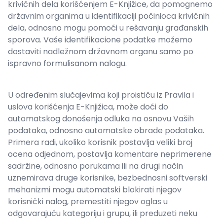
krivičnih dela korišćenjem E-Knjižice, da pomognemo
državnim organima u identifikaciji počinioca krivičnih
dela, odnosno mogu pomoći u rešavanju građanskih
sporova. Vaše identifikacione podatke možemo
dostaviti nadležnom državnom organu samo po
ispravno formulisanom nalogu.
U određenim slučajevima koji proističu iz Pravila i
uslova korišćenja E-Knjižica, može doći do
automatskog donošenja odluka na osnovu Vaših
podataka, odnosno automatske obrade podataka.
Primera radi, ukoliko korisnik postavlja veliki broj
ocena odjednom, postavlja komentare neprimerene
sadržine, odnosno porukama ili na drugi način
uznemirava druge korisnike, bezbednosni softverski
mehanizmi mogu automatski blokirati njegov
korisnički nalog, premestiti njegov oglas u
odgovarajuću kategoriju i grupu, ili preduzeti neku