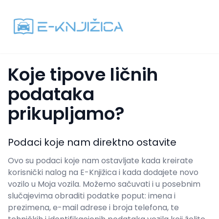
Koje tipove ličnih
podataka
prikupljamo?
Podaci koje nam direktno ostavite
Ovo su podaci koje nam ostavljate kada kreirate
korisnički nalog na E-Knjižica i kada dodajete novo
vozilo u Moja vozila. Možemo sačuvati i u posebnim
slučajevima obraditi podatke poput: imena i
prezimena, e-mail adrese i broja telefona, te