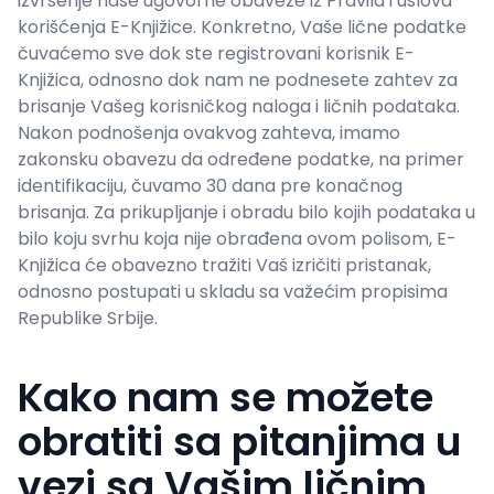
izvršenje naše ugovorne obaveze iz Pravila i uslova
korišćenja E-Knjižice. Konkretno, Vaše lične podatke
čuvaćemo sve dok ste registrovani korisnik E-
Knjižica, odnosno dok nam ne podnesete zahtev za
brisanje Vašeg korisničkog naloga i ličnih podataka.
Nakon podnošenja ovakvog zahteva, imamo
zakonsku obavezu da određene podatke, na primer
identifikaciju, čuvamo 30 dana pre konačnog
brisanja. Za prikupljanje i obradu bilo kojih podataka u
bilo koju svrhu koja nije obrađena ovom polisom, E-
Knjižica će obavezno tražiti Vaš izričiti pristanak,
odnosno postupati u skladu sa važećim propisima
Republike Srbije.
Kako nam se možete
obratiti sa pitanjima u
vezi sa Vašim ličnim