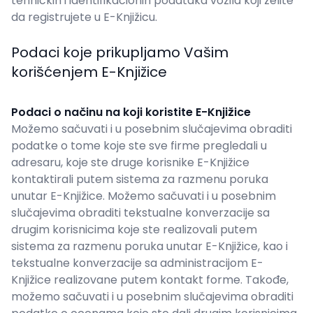
tehničkih i identifikacionih podataka vozila koji želite
da registrujete u E-Knjižicu.
Podaci koje prikupljamo Vašim
korišćenjem E-Knjižice
Podaci o načinu na koji koristite E-Knjižice
Možemo sačuvati i u posebnim slučajevima obraditi
podatke o tome koje ste sve firme pregledali u
adresaru, koje ste druge korisnike E-Knjižice
kontaktirali putem sistema za razmenu poruka
unutar E-Knjižice. Možemo sačuvati i u posebnim
slučajevima obraditi tekstualne konverzacije sa
drugim korisnicima koje ste realizovali putem
sistema za razmenu poruka unutar E-Knjižice, kao i
tekstualne konverzacije sa administracijom E-
Knjižice realizovane putem kontakt forme. Takođe,
možemo sačuvati i u posebnim slučajevima obraditi