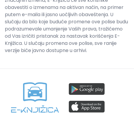
značajnih izmena, E-Knjižica će sve korisnike
obavestiti o izmenama na aktivan način, na primer
putem e-maila ili jasno uočljivih obaveštenja. U
slučaju da bilo koje buduće promene ove polise budu
podrazumevale umanjenje Vaših prava, tražićemo
od Vas izričiti pristanak za nastavak korišćenja E-
Knjižica. U slučaju promena ove polise, sve ranije
verzije biće javno dostupne u arhivi.