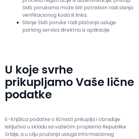
procesa registracije ili autentifikacije, pristup
SMS porukama može biti potreban radi slanja
verifikacionog koda ili linka.
Slanje SMS poruke radi plaćanja usluge
parking servisa direktno iz aplikacije
U koje svrhe
prikupljamo Vaše lične
podatke
E-Knjižica podatke o ličnosti prikuplja i obrađuje
isključivo u skladu sa važećim propisima Republike
Srbije, a u cilju pružanja usluga informacionog