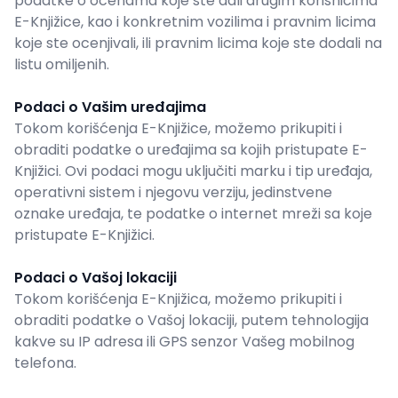
podatke o ocenama koje ste dali drugim korisnicima
E-Knjižice, kao i konkretnim vozilima i pravnim licima
koje ste ocenjivali, ili pravnim licima koje ste dodali na
listu omiljenih.
Podaci o Vašim uređajima
Tokom korišćenja E-Knjižice, možemo prikupiti i
obraditi podatke o uređajima sa kojih pristupate E-
Knjižici. Ovi podaci mogu uključiti marku i tip uređaja,
operativni sistem i njegovu verziju, jedinstvene
oznake uređaja, te podatke o internet mreži sa koje
pristupate E-Knjižici.
Podaci o Vašoj lokaciji
Tokom korišćenja E-Knjižica, možemo prikupiti i
obraditi podatke o Vašoj lokaciji, putem tehnologija
kakve su IP adresa ili GPS senzor Vašeg mobilnog
telefona.