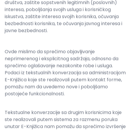
društva, zaštite sopstvenih legitimnih (poslovnih)
interesa, poboljšanja svojih usluga i korisničkog
iskustva, zaštite interesa svojih korisnika, očuvanja
bezbednosti korisnika, te očuvanja javnog interesa i
javne bezbednosti.
Ovde mislimo da sprečimo objavljivanje
neprimerenog i eksplicitnog sadržaja, odnosno da
sprečimo oglašavanje nezakonite robe i usluga.
Podaci iz tekstualnih konverzacija sa administracijom
E-Knjižica koje ste realizovali putem kontakt forme,
pomažu nam da uvedemo nove i poboljšamo
postojeće funkcionalnosti.
Tekstualne konverzacije sa drugim korisnicima koje
ste realizovali putem sistema za razmenu poruka
unutar E-Knjižica nam pomažu da sprečimo izvršenje